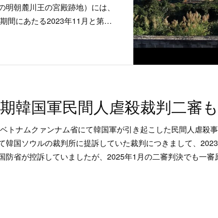
の明朝麓川王の宮殿跡地）には、
期間にあたる2023年11月と第…
期韓国軍民間人虐殺裁判二審
年にベトナムクァンナム省にて韓国軍が引き起こした民間人虐殺
て韓国ソウルの裁判所に提訴していた裁判につきまして、202
国防省が控訴していましたが、2025年1月の二審判決でも一