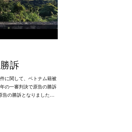
も勝訴
事件に関して、ベトナム籍被
3年の一審判決で原告の勝訴
審原告の勝訴となりました…