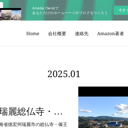
Ameba Owndで
今す
あなただけのホームページやブログをつくろう
Home
会社概要
連絡先
Amazon著者
2025
.
01
中緬国境雲南瑞麗総仏寺・傣王宮から眺めたミャンマーシャン州ムセ（2023年11月19日）
南省徳宏州瑞麗市の総仏寺・傣王