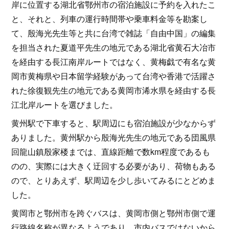
岸に位置する湖北省鄂州市の宿泊施設に予約を入れたこ
と、それと、列車の運行時間帯や乗車料金等を勘案し
て、殷海光先生等と共に台湾で雑誌「自由中国」の編集
を担当された夏道平先生の地元である湖北省黄石大冶市
を経由する長江南岸ルートではなく、黄梅戯で有名な黄
岡市黄梅県や日本留学経験があって台湾や香港で活躍さ
れた徐復観先生の地元である黄岡市浠水県を経由する長
江北岸ルートを選びました。
黄州駅で下車すると、駅周辺にも宿泊施設が少なからず
ありました。黄州駅から殷海光先生の地元である団風県
回龍山鎮殷家楼までは、直線距離で数km程度であるも
のの、実際には大きく迂回する必要があり、荷物もある
ので、とりあえず、駅周辺を少し歩いてみるにとどめま
した。
黄岡市と鄂州市を跨ぐバスは、黄岡市側と鄂州市側で運
行路線名称が異なるようであり、市内バスではないから