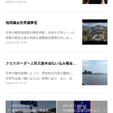
2026.05.14 04:21
地球議会世界議事堂
日本の植民地支配や国共内戦、白色テロ等といった
苦難の歴史を経た特殊な国際政治環境の中にあっ…
2026.04.23 15:25
クロスボーダー人民元資本金払い込み着金手続き完了
日本の極右政権によって、歴史的な円安が継続し、
日本円は使い物にならない状態にあり、また、在…
2026.04.21 01:31
2023.09.02 09:35
2023.08.11 15:50
殷海光先生の故郷：湖北黄
中台関係と日本に関するコ