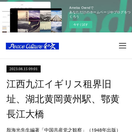
Ameba Owndで
あなただけのホームページやブログをつ
くろう
今すぐ試す
2023.08.15 09:01
江西九江イギリス租界旧
址、湖北黄岡黄州駅、鄂黄
長江大橋
殷海光先生編著「中国共産党之観察」（1948年出版）