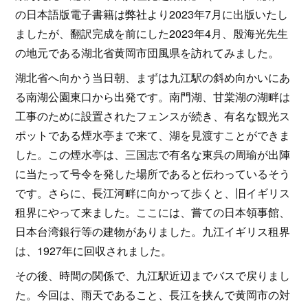
の日本語版電子書籍は弊社より2023年7月に出版いたし
ましたが、翻訳完成を前にした2023年4月、殷海光先生
の地元である湖北省黄岡市団風県を訪れてみました。
湖北省へ向かう当日朝、まずは九江駅の斜め向かいにあ
る南湖公園東口から出発です。南門湖、甘棠湖の湖畔は
工事のために設置されたフェンスが続き、有名な観光ス
ポットである煙水亭まで来て、湖を見渡すことができま
した。この煙水亭は、三国志で有名な東呉の周瑜が出陣
に当たって号令を発した場所であると伝わっているそう
です。さらに、長江河畔に向かって歩くと、旧イギリス
租界にやって来ました。ここには、嘗ての日本領事館、
日本台湾銀行等の建物がありました。九江イギリス租界
は、1927年に回収されました。
その後、時間の関係で、九江駅近辺までバスで戻りまし
た。今回は、雨天であること、長江を挟んで黄岡市の対