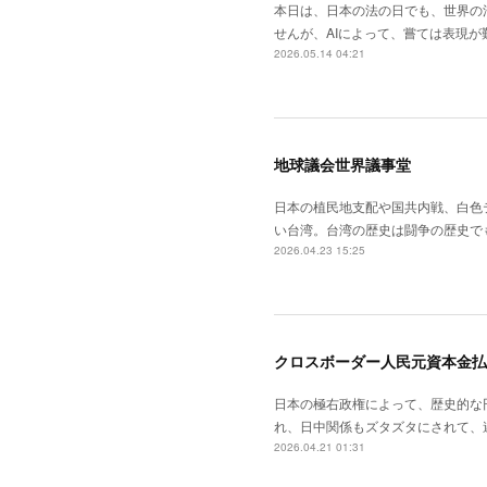
本日は、日本の法の日でも、世界の
せんが、AIによって、嘗ては表現
2026.05.14 04:21
地球議会世界議事堂
日本の植民地支配や国共内戦、白色
い台湾。台湾の歴史は闘争の歴史で
2026.04.23 15:25
クロスボーダー人民元資本金払
日本の極右政権によって、歴史的な
れ、日中関係もズタズタにされて、
2026.04.21 01:31