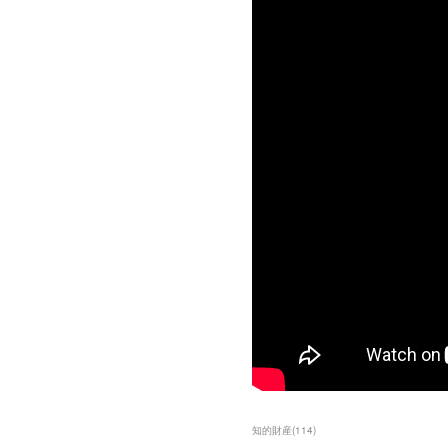
知的財産
(
114
)