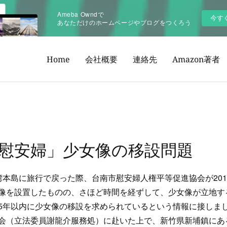
Ameba Owndで
今す
あなただけのホームページやブログをつくろう
Home
会社概要
連絡先
Amazon著者
慰安婦」少女像の移設問題
湾本島に旅行で戻った際、台南市慰安婦人権平等促進協会が20
像を設置したものの、さほど時間を経ずして、少女像が立地す
5年以内に少女像の移設を求められているという情報に接しま
会（立法委員謝龍介服務処）に赴いた上で、新竹県新埔鎮にあ