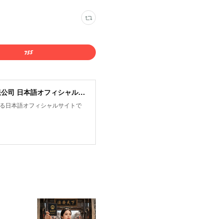
平和文化網 Peace Culture (Shanghai) Translation Co., Ltd. 和文（上海）翻訳有限公司 日本語オフィシャルサイト
限公司が運営する日本語オフィシャルサイトで