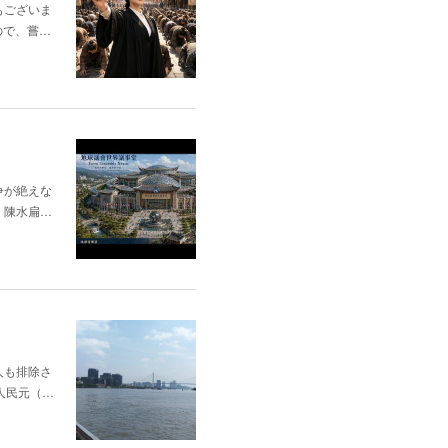
もございま
ので、嘗…
争が絶えな
。陳水扁…
人も排除さ
人民元（…