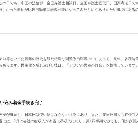
法の日でも、中国の法務節、全国弁護士相談日、全国弁護士宣伝日、国家憲法日で
が難しかった事柄が比較的簡単に表現可能になってきたというありがたい環境にある
テロ等といった苦難の歴史を経た特殊な国際政治環境の中にあって、長年、各種論
もあります。民主化を成し遂げた後は、「アジアの民主の灯台」を標榜しています
い込み着金手続き完了
円安が継続し、日本円は使い物にならない状態にあり、また、在日外国人も在外邦
遂には、2月は会社の総収入が本当に零収入になり、第1四半期でみても、僅か数百