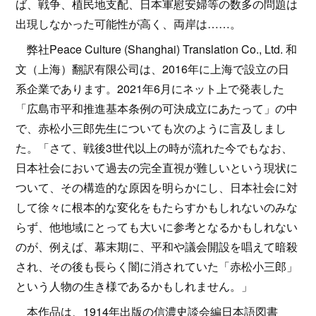
ば、戦争、植民地支配、日本軍慰安婦等の数多の問題は
出現しなかった可能性が高く、両岸は……。
弊社Peace Culture (Shanghai) Translation Co., Ltd. 和
文（上海）翻訳有限公司は、2016年に上海で設立の日
系企業であります。2021年6月にネット上で発表した
「広島市平和推進基本条例の可決成立にあたって」の中
で、赤松小三郎先生についても次のように言及しまし
た。「さて、戦後3世代以上の時が流れた今でもなお、
日本社会において過去の完全直視が難しいという現状に
ついて、その構造的な原因を明らかにし、日本社会に対
して徐々に根本的な変化をもたらすかもしれないのみな
らず、他地域にとっても大いに参考となるかもしれない
のが、例えば、幕末期に、平和や議会開設を唱えて暗殺
され、その後も長らく闇に消されていた「赤松小三郎」
という人物の生き様であるかもしれません。」
本作品は、1914年出版の信濃史談会編日本語図書