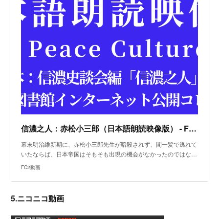
信濃之人：赤松小三郎（日本語朗読映像版） - FC2動画
幕末明治維新期に、赤松小三郎先生が暗殺されず、間一髪で逃れて
いたならば、日本帝国はそもそも出現の機会がなかったのではな…
FC2動画
5.ニコニコ動画