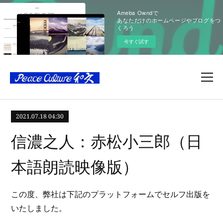
Ameba Owndで
あなただけのホームページやブログをつ
くろう
今すぐ試す
2021.07.18 04:30
信濃之人：赤松小三郎（日
本語朗読映像版）
この度、弊社は下記のプラットフォームでセルフ出版を
いたしました。