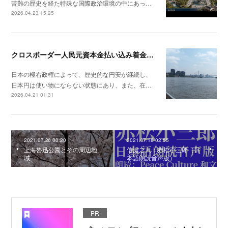
苦難の歴史を経た特殊な国際政治環境の中にあっ…
2026.04.23 15:25
クロスボーダー人民元資本金払い込み着金手続き完了
日本の極右政権によって、歴史的な円安が継続し、
日本円は使い物にならない状態にあり、また、在…
2026.04.21 01:31
2021.07.26 00:20
2021.07.18 02:55
上海魯迅公園とその周辺地
信濃之人：赤松小三郎（日
域
本語朗読音声版）
PR