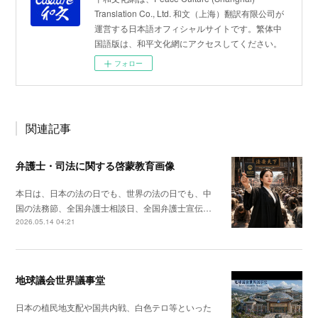
Translation Co., Ltd. 和文（上海）翻訳有限公司が
運営する日本語オフィシャルサイトです。繁体中
国語版は、和平文化網にアクセスしてください。
フォロー
関連記事
弁護士・司法に関する啓蒙教育画像
本日は、日本の法の日でも、世界の法の日でも、中
国の法務節、全国弁護士相談日、全国弁護士宣伝…
2026.05.14 04:21
地球議会世界議事堂
日本の植民地支配や国共内戦、白色テロ等といった